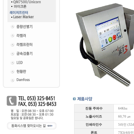
진동 주파수
64Khz
노즐사이즈
60,70 ㎛
인쇄라인수
5라인 (32d
폰트
7X5(4라인)