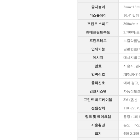
글자놀이
2mm~15m
디스플레이
10.4" 컬
프린트 스피드
300m/min
최대프린트속도
2,700자/
프린트헤드
노즐막힘방지 
인쇄기능
일련번호(2
메시지
메시지별 파
암호
사용자, 관
입력신호
NPN/PN
출력신호
에러 경고,
잉크시스템
자동점도조
프린트 헤드케이블
3M (옵션 :
전원장치
110~220V
잉크 및 메이크업
용량 : 1리
사용환경
온도 : +5도 
크기
486 X 286